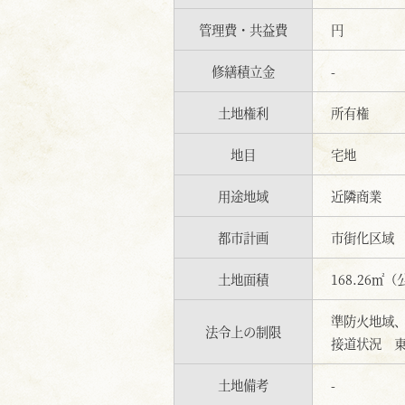
管理費・共益費
円
修繕積立金
-
土地権利
所有権
地目
宅地
用途地域
近隣商業
都市計画
市街化区域
土地面積
168.26㎡
準防火地域、
法令上の制限
接道状況 東
土地備考
-