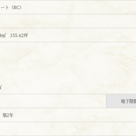
ート（RC）
4㎡ 155.62坪
㎡
地下階
月 築2年