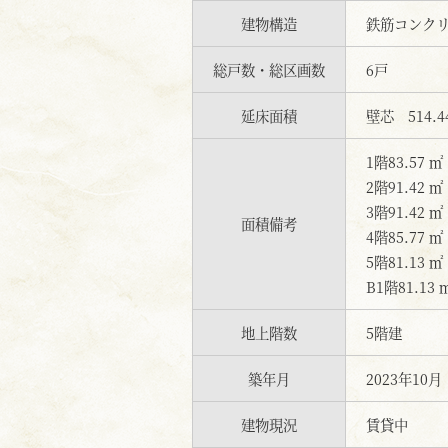
建物構造
鉄筋コンクリ
総戸数・総区画数
6戸
延床面積
壁芯 514.4
1階83.57 ㎡
2階91.42 ㎡
3階91.42 ㎡
面積備考
4階85.77 ㎡
5階81.13 ㎡
B1階81.13 
地上階数
5階建
築年月
2023年10
建物現況
賃貸中