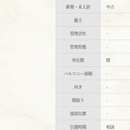
新築・未入居
中古
施主
-
管理会社
-
管理形態
-
所在階
階
バルコニー面積
-
向き
-
間取り
-
部屋位置
-
引渡時期
相談