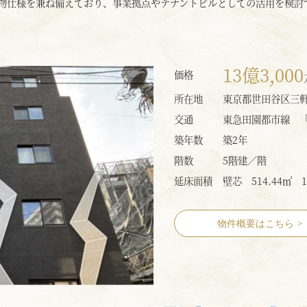
物仕様を兼ね備えており、事業拠点やテナントビルとしての活用を検討
13億3,000
価格
所在地
東京都世田谷区三
交通
東急田園都市線 
築年数
築2年
階数
5階建／階
延床面積
壁芯 514.44㎡ 1
物件概要はこちら
>