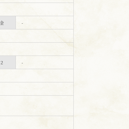
金
-
２
-