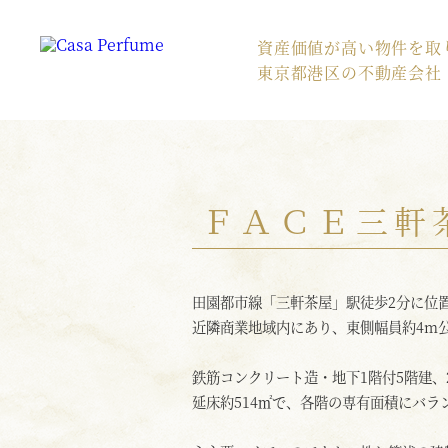
資産価値が高い物件を取
東京都港区の不動産会社
ＦＡＣＥ三軒
田園都市線「三軒茶屋」駅徒歩2分に位
近隣商業地域内にあり、東側幅員約4m
鉄筋コンクリート造・地下1階付5階建、2
延床約514㎡で、各階の専有面積にバ