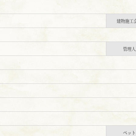
建物施工
管理人
ペット