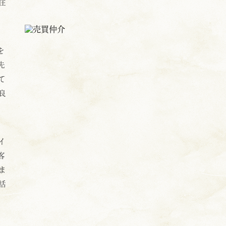
住
を
先
て
良
イ
客
ま
括