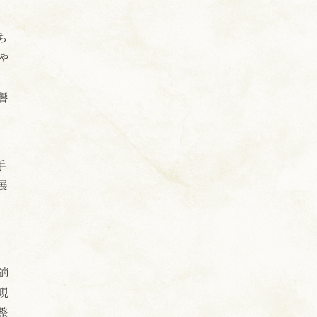
ち
や
響
手
展
適
現
整