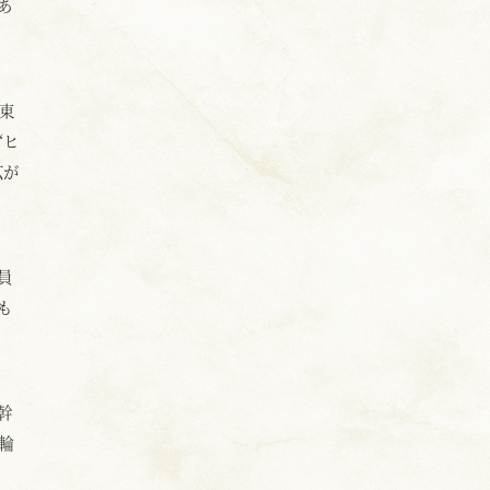
あ
東
“ヒ
広が
員
も
幹
輪