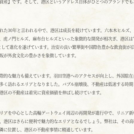
資産】です。そして、港区というアドレス自体がひとつのブランドでも
れた30年と言われる中で、港区は成長を続けています。六本木ヒルズ、
、虎ノ門ヒルズ、麻布台ヒルズといった象徴的な開発が相次ぎ、港区は
として進化を遂げています。治安の良い繁華街や国際色豊かな飲食街が
坂が外食文化の豊かさを象徴しています。
際的な魅力も備えています。羽田空港へのアクセスが向上し、外国駐在
多く訪れるエリアとなりました。バブル崩壊後、不動産は低迷する時期
港区の不動産は着実に資産価値を伸ばし続けています。
リアを中心とした高輪ゲートウェイ周辺の再開発が進行中で、リニア新
、港区はさらに便利で魅力的なエリアとなるでしょう。弊社は、その高
隣に位置し、港区の不動産事情に精通しています。