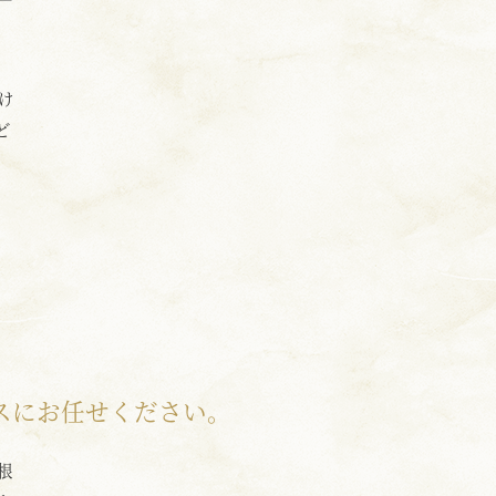
け
ど
スにお任せください。
根