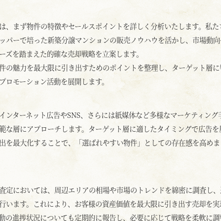
は、まず物件の特徴やセールスポイントを詳しく分析いたします。私た
ッパーで培った新築分譲マンションの販売ノウハウを活かし、市場動向
ーズを踏まえた的確な売却戦略を立案します。
件の魅力を最大限に引き出すためのポイントを整理し、ターゲット層に
プロモーション活動を展開します。
インターネット広告やSNS、さらには紙媒体など多様なマーケティング
範な層にアプローチします。ターゲット層に適したタイミングで広告を
出を最大化することで、「選ばれやすい物件」としての存在感を高めま
査定においては、周辺エリアの相場や市場のトレンドを綿密に調査し、
行います。これにより、お客様の資産価値を最大限に引き出す売却を実
動の進捗状況についても定期的に報告し、必要に応じて戦略を柔軟に調