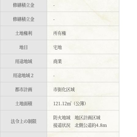
修繕積立金
-
修繕積立金
-
土地権利
所有権
地目
宅地
用途地域
商業
用途地域２
-
都市計画
市街化区域
土地面積
121.12㎡（公簿）
防火地域 地区計画区域
法令上の制限
接道状況 北側公道約4.8ｍ