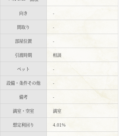
向き
-
間取り
-
部屋位置
-
引渡時期
相談
ペット
-
設備・条件その他
-
備考
-
満室・空室
満室
想定利回り
4.01%