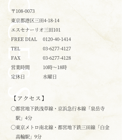
ACCESS
〒108-0073
東京都港区三田4-18-14
エスセナーリオ三田101
FREE DIAL
0120-40-1414
TEL
03-6277-4127
FAX
03-6277-4128
営業時間
10時〜18時
定休日
水曜日
【アクセス】
◯
都営地下鉄浅草線・京浜急行本線「泉岳寺
駅」4分
◯
東京メトロ南北線・都営地下鉄三田線「白金
高輪駅」9分