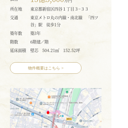
万円
所在地
東京都新宿区四谷１丁目３−３３
交通
東京メトロ丸の内線・南北線 「四ツ
谷」駅 徒歩1分
築年数
築3年
階数
6階建／階
延床面積
壁芯 504.21㎡ 152.52坪
物件概要はこちら
>