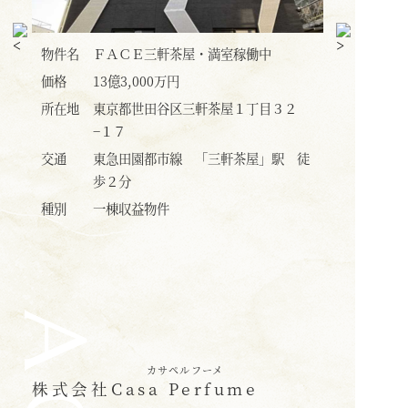
物件名
麻布十番 アポリアビル・高稼働中
物件名
価格
24億円
価格
２
所在地
東京都港区麻布十番１丁目３−１
所在地
交通
東京メトロ南北線・都営大江戸線
交通
 徒
「麻布十番」駅 徒歩1分
種別
一棟収益物件
種別
カサペルフーメ
株式会社
Casa Perfume