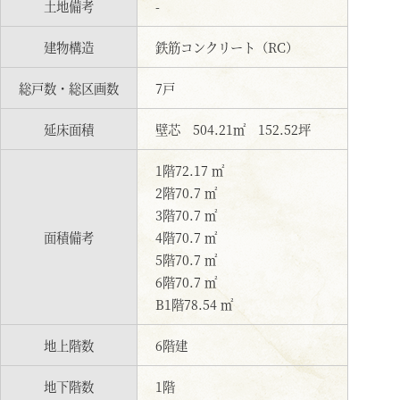
土地備考
-
建物構造
鉄筋コンクリート（RC）
総戸数・総区画数
7戸
延床面積
壁芯 504.21㎡ 152.52坪
1階72.17 ㎡
2階70.7 ㎡
3階70.7 ㎡
面積備考
4階70.7 ㎡
5階70.7 ㎡
6階70.7 ㎡
B1階78.54 ㎡
地上階数
6階建
地下階数
1階