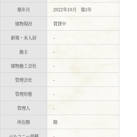
築年月
2022年10月 築3年
建物現況
賃貸中
新築・未入居
-
施主
-
建物施工会社
-
管理会社
-
管理形態
-
管理人
-
所在階
階
バルコニー面積
-