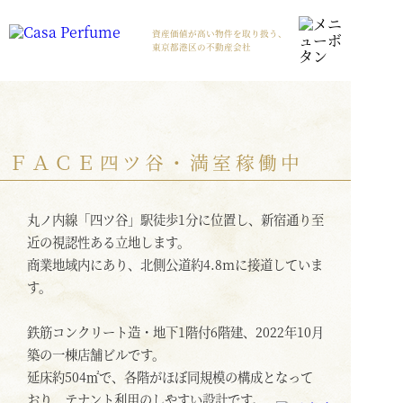
資産価値が高い物件を取り扱う、
東京都港区の不動産会社
ＦＡＣＥ四ツ谷・満室稼働中
丸ノ内線「四ツ谷」駅徒歩1分に位置し、新宿通り至
近の視認性ある立地します。
商業地域内にあり、北側公道約4.8mに接道していま
す。
鉄筋コンクリート造・地下1階付6階建、2022年10月
築の一棟店舗ビルです。
延床約504㎡で、各階がほぼ同規模の構成となって
おり、テナント利用のしやすい設計です。