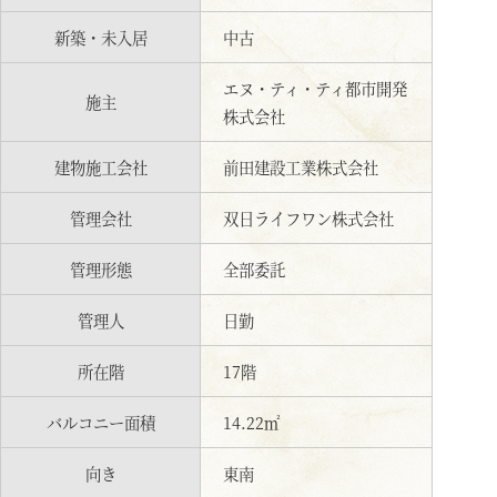
新築・未入居
中古
エヌ・ティ・ティ都市開発
施主
株式会社
建物施工会社
前田建設工業株式会社
管理会社
双日ライフワン株式会社
管理形態
全部委託
管理人
日勤
所在階
17階
バルコニー面積
14.22㎡
向き
東南