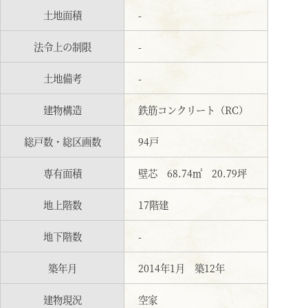
土地面積
-
法令上の制限
-
土地備考
-
建物構造
鉄筋コンクリート（RC）
総戸数・総区画数
94戸
専有面積
壁芯 68.74㎡ 20.79坪
地上階数
17階建
地下階数
-
築年月
2014年1月 築12年
建物現況
空家