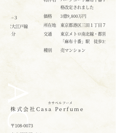
格改定されました
価格
4億2,000万
格
3億9,800万円
所在地
東京都港区三
在地
東京都港区三田１丁目７−１
交通
東京メトロ
通
東京メトロ南北線・都営大江戸線
「麻布十番」
「麻布十番」駅 徒歩3分
種別
売マンション
別
売マンション
カサペルフーメ
株式会社
Casa Perfume
〒108-0073