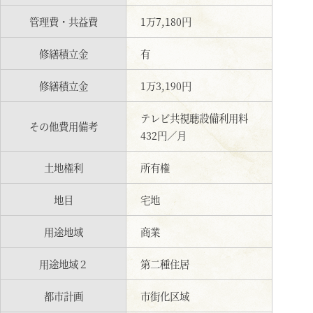
管理費・共益費
1万7,180円
修繕積立金
有
修繕積立金
1万3,190円
テレビ共視聴設備利用料
その他費用備考
432円／月
土地権利
所有権
地目
宅地
用途地域
商業
用途地域２
第二種住居
都市計画
市街化区域