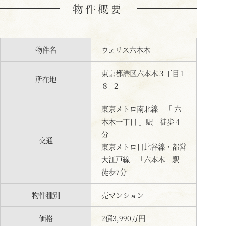
物件概要
物件名
ウェリス六本木
東京都港区六本木３丁目１
所在地
８−２
東京メトロ南北線 「 六
本木一丁目 」駅 徒歩４
分
交通
東京メトロ日比谷線・都営
大江戸線 「六本木」駅
徒歩7分
物件種別
売マンション
価格
2億3,990万円