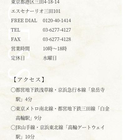
ACCESS
東京都港区三田4-18-14
エスセナーリオ三田101
FREE DIAL
0120-40-1414
TEL
03-6277-4127
FAX
03-6277-4128
営業時間
10時〜18時
定休日
水曜日
【アクセス】
◯
都営地下鉄浅草線・京浜急行本線「泉岳寺
駅」4分
◯
東京メトロ南北線・都営地下鉄三田線「白金
高輪駅」9分
◯
JR山手線・京浜東北線「高輪ゲートウェイ
駅」10分