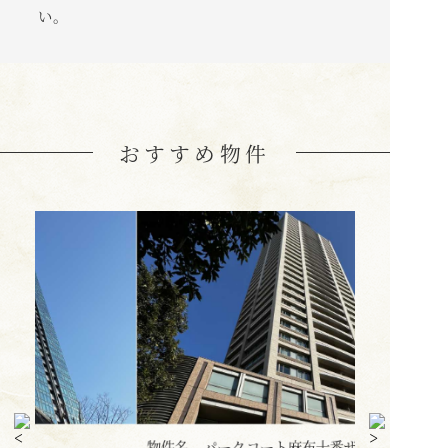
い。
おすすめ物件
件名
パークコート麻布十番ザ・タワー 価
物件名
三田ガーデン