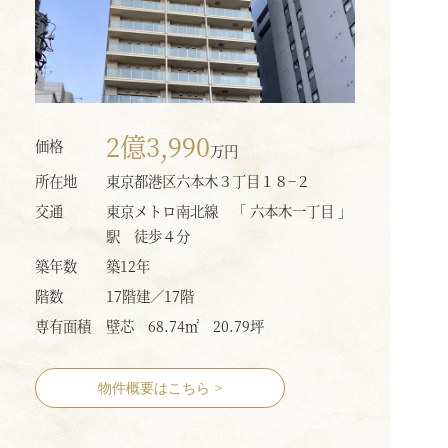
2億3,990
価格
万円
所在地
東京都港区六本木３丁目１８−２
交通
東京メトロ南北線 「 六本木一丁目 」
駅 徒歩４分
築年数
築12年
階数
17階建／17階
専有面積
壁芯 68.74㎡ 20.79坪
物件概要はこちら
>