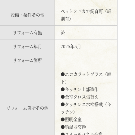
ペット２匹まで飼育可（細
設備・条件その他
則有）
リフォ―ム有無
済
リフォ―ム年月
2025年5月
リフォ―ム箇所
-
●エコカラットプラス（廊
下）
●キッチン上部造作
●全室クロス張替え
●タッチレス水栓搭載（キ
リフォ―ム箇所その他
ッチン）
●照明全室
●給湯器交換
●スイッチパネル交換