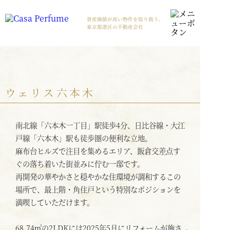
資産価値が高い物件を取り扱う、
東京都港区の不動産会社
ウェリス六本木
南北線「六本木一丁目」駅徒歩4分、日比谷線・大江
戸線「六本木」駅も徒歩圏の便利な立地。
麻布台ヒルズで注目を集めるエリア、飯倉交差点す
ぐの落ち着いた街並みに佇む一邸です。
再開発の華やかさと穏やかな住環境が調和するこの
場所で、最上階・角住戸という特別なポジションを
満喫していただけます。
68.74㎡の2LDKには2025年5月にリフォームが施さ