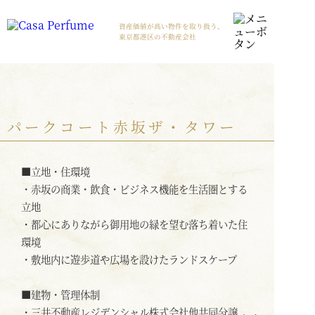
資産価値が高い物件を取り扱う、
東京都港区の不動産会社
パークコート赤坂ザ・タワー
■立地・住環境
・赤坂の商業・飲食・ビジネス機能を生活圏とする
立地
・都心にありながら御用地の緑を望む落ち着いた住
環境
・敷地内に遊歩道や広場を設けたランドスケープ
■建物・管理体制
・三井不動産レジデンシャル株式会社他共同分譲