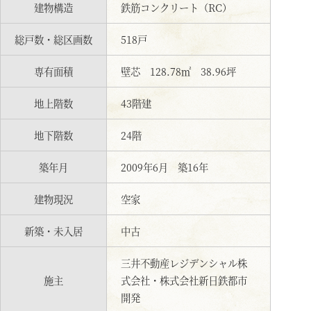
建物構造
鉄筋コンクリート（RC）
総戸数・総区画数
518戸
専有面積
壁芯 128.78㎡ 38.96坪
地上階数
43階建
地下階数
24階
築年月
2009年6月 築16年
建物現況
空家
新築・未入居
中古
三井不動産レジデンシャル株
施主
式会社・株式会社新日鉄都市
開発