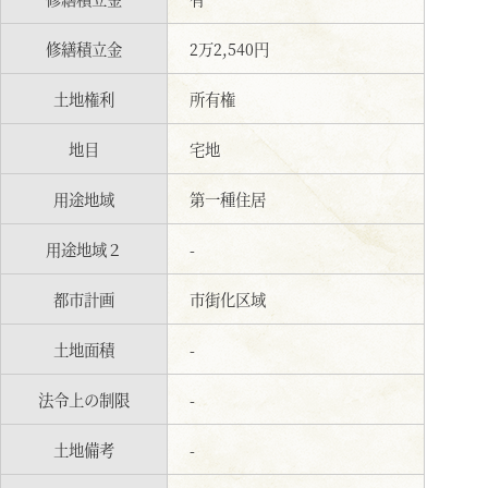
修繕積立金
2万2,540円
土地権利
所有権
地目
宅地
用途地域
第一種住居
用途地域２
-
都市計画
市街化区域
土地面積
-
法令上の制限
-
土地備考
-