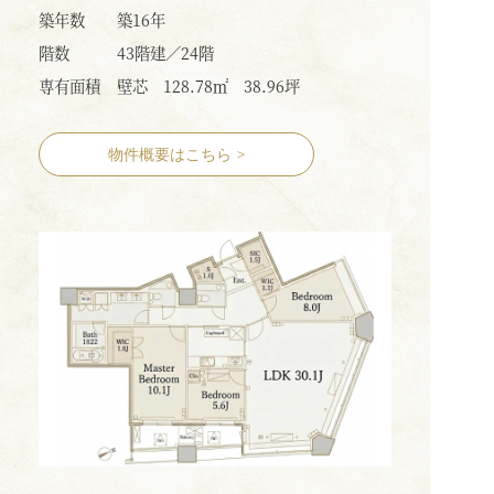
築年数
築16年
階数
43階建／24階
専有面積
壁芯 128.78㎡ 38.96坪
物件概要はこちら
>