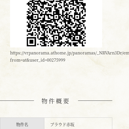
https://vrpanorama.athome.jp/panoramas/_NRVArn3Dr/e
from=at&user_id=00275999
物件概要
物件名
プラウド赤坂