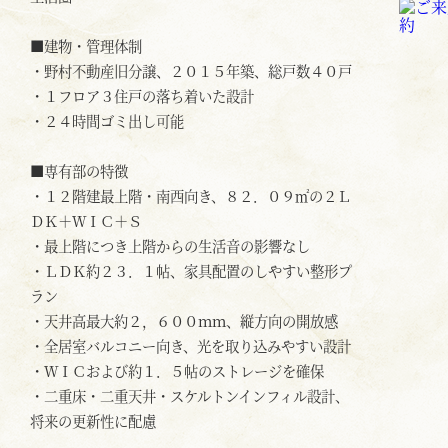
■建物・管理体制
・野村不動産旧分譲、２０１５年築、総戸数４０戸
・１フロア３住戸の落ち着いた設計
・２４時間ゴミ出し可能
■専有部の特徴
・１２階建最上階・南西向き、８２．０９㎡の２Ｌ
ＤＫ＋ＷＩＣ＋Ｓ
・最上階につき上階からの生活音の影響なし
・ＬＤＫ約２３．１帖、家具配置のしやすい整形プ
ラン
・天井高最大約２，６００ｍｍ、縦方向の開放感
・全居室バルコニー向き、光を取り込みやすい設計
・ＷＩＣおよび約１．５帖のストレージを確保
・二重床・二重天井・スケルトンインフィル設計、
将来の更新性に配慮