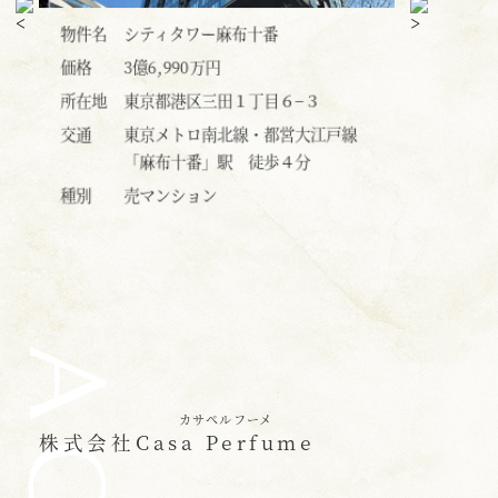
物件名
パークコート麻布十番ザ・タワー 価
物件名
三
格改定されました
価格
4億
価格
3億9,800万円
所在地
東
所在地
東京都港区三田１丁目７−１
線
交通
東
交通
東京メトロ南北線・都営大江戸線
「
「麻布十番」駅 徒歩3分
種別
売
種別
売マンション
カサペルフーメ
株式会社
Casa Perfume