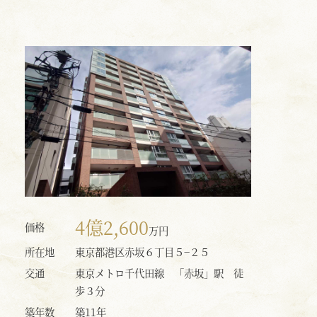
4億2,600
価格
万円
所在地
東京都港区赤坂６丁目５−２５
交通
東京メトロ千代田線 「赤坂」駅 徒
歩３分
築年数
築11年