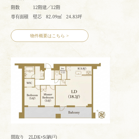
階数
12階建／12階
専有面積
壁芯 82.09㎡ 24.83坪
物件概要はこちら
>
間取り
2LDK+S(納戸)