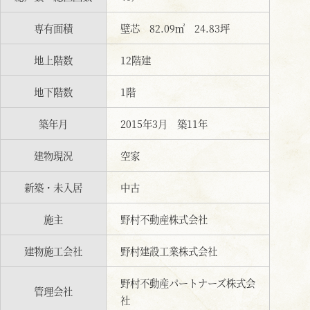
専有面積
壁芯 82.09㎡ 24.83坪
地上階数
12階建
地下階数
1階
築年月
2015年3月 築11年
建物現況
空家
新築・未入居
中古
施主
野村不動産株式会社
建物施工会社
野村建設工業株式会社
野村不動産パートナーズ株式会
管理会社
社