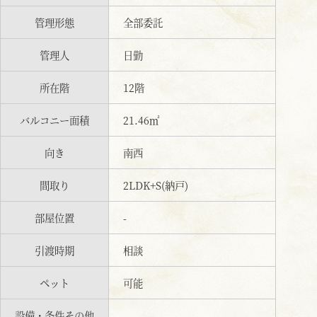
管理形態
全部委託
管理人
日勤
所在階
12階
バルコニー面積
21.46㎡
向き
南西
間取り
2LDK+S(納戸)
部屋位置
-
引渡時期
相談
ペット
可能
設備・条件その他
-