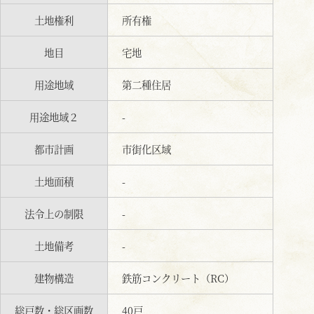
土地権利
所有権
地目
宅地
用途地域
第二種住居
用途地域２
-
都市計画
市街化区域
土地面積
-
法令上の制限
-
土地備考
-
建物構造
鉄筋コンクリート（RC）
総戸数・総区画数
40戸