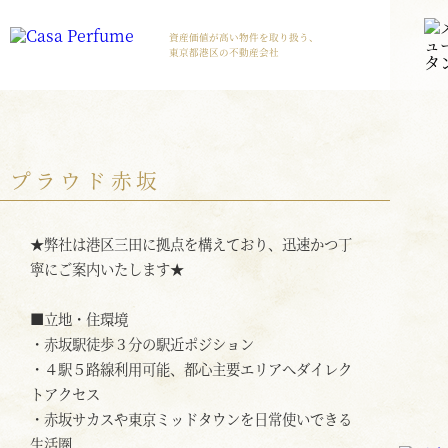
資産価値が高い物件を取り扱う、
東京都港区の不動産会社
プラウド赤坂
★弊社は港区三田に拠点を構えており、迅速かつ丁
寧にご案内いたします★
■立地・住環境
・赤坂駅徒歩３分の駅近ポジション
・４駅５路線利用可能、都心主要エリアへダイレク
トアクセス
・赤坂サカスや東京ミッドタウンを日常使いできる
生活圏