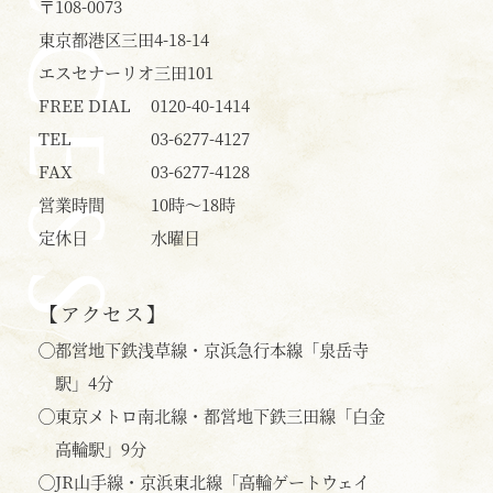
ACCESS
〒108-0073
東京都港区三田4-18-14
エスセナーリオ三田101
FREE DIAL
0120-40-1414
TEL
03-6277-4127
FAX
03-6277-4128
営業時間
10時〜18時
定休日
水曜日
【アクセス】
◯
都営地下鉄浅草線・京浜急行本線「泉岳寺
駅」4分
◯
東京メトロ南北線・都営地下鉄三田線「白金
高輪駅」9分
◯
JR山手線・京浜東北線「高輪ゲートウェイ