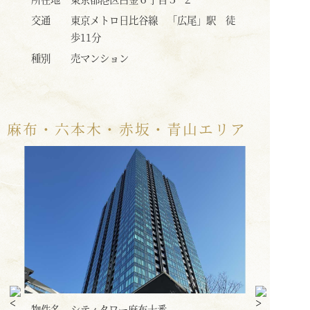
 徒
交通
都営三田線・東京メトロ南北線 「白
交通
金高輪」駅 徒歩１分
種別
売マンション
種別
麻布・六本木・赤坂・青山エリア
物件名
パークコート麻布十番ザ・タワー 価
物件名