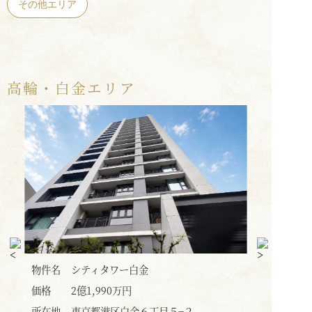
その他エリア
高輪・白金エリア
物件名
プレミストタワー白金高輪
物件名
価格
2億6,300万円
価格
所在地
東京都港区高輪１丁目３−２
所在地