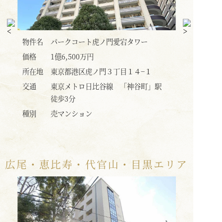
物件名
ベイクレストタワー
物件名
価格
1億5,800万円
価格
所在地
東京都港区港南３丁目９−３３
所在地
」駅
交通
ＪＲ山手線 「品川」駅 徒歩15分
交通
種別
売マンション
種別
広尾・恵比寿・代官山・目黒エリア