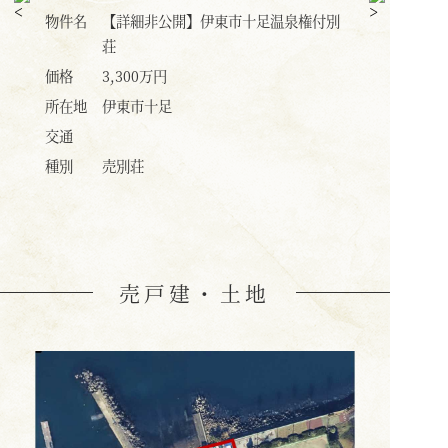
付別
物件名
新築 温泉・プール付きヴィラ
物件名
価格
7,800万円
価格
所在地
（ナビ用）静岡県伊東市富戸1317-189
所在地
4付近
交通
伊豆急行 「富戸」駅 3ｋｍ（車で
交通
約5分）
種別
売別荘
種別
売戸建・土地