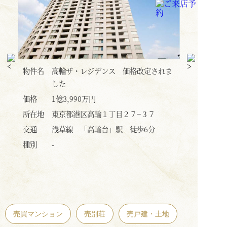
れま
物件名
メディウス虎ノ門
物件名
価格
1億5,800万円
価格
所在地
東京都港区虎ノ門３丁目１６−６
所在地
交通
東京メトロ日比谷線 「神谷町」駅
交通
徒歩2分
種別
種別
売マンション
売買マンション
売別荘
売戸建・土地