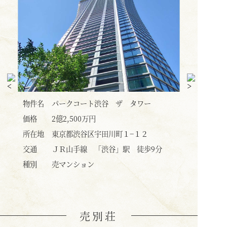
物件名
パークコート渋谷 ザ タワー
物件名
価格
1億6,400万円
価格
所在地
東京都渋谷区宇田川町１−１２
所在地
交通
各線 「渋谷」駅 徒歩9分
交通
種別
売マンション
種別
売別荘