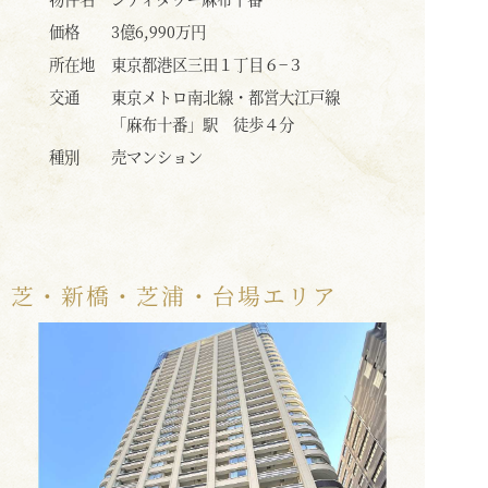
格改定されました
価格
価格
3億9,800万円
所在地
所在地
東京都港区三田１丁目７−１
線
交通
交通
東京メトロ南北線・都営大江戸線
「麻布十番」駅 徒歩3分
種別
種別
売マンション
芝・新橋・芝浦・台場エリア