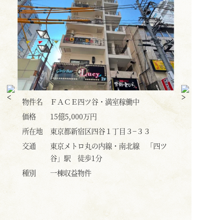
物件名
麻布十番 アポリアビル・高稼働中
物件名
価格
24億円
価格
所在地
東京都港区麻布十番１丁目３−１
所在地
四ツ
交通
東京メトロ南北線・都営大江戸線
交通
「麻布十番」駅 徒歩1分
種別
一棟収益物件
種別