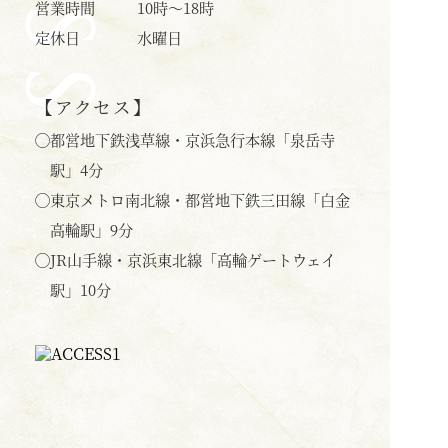
営業時間
10時〜18時
定休日
水曜日
【アクセス】
◯
都営地下鉄浅草線・京浜急行本線「泉岳寺
駅」4分
◯
東京メトロ南北線・都営地下鉄三田線「白金
高輪駅」9分
◯
JR山手線・京浜東北線「高輪ゲートウェイ
駅」10分