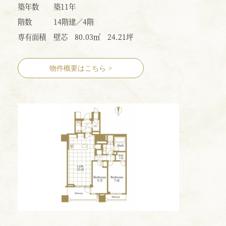
築年数
築11年
階数
14階建／4階
専有面積
壁芯 80.03㎡ 24.21坪
物件概要はこちら
>