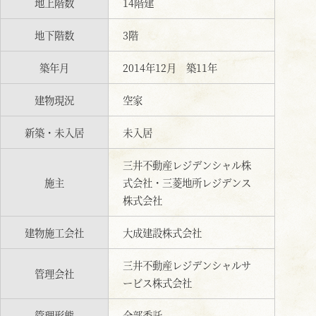
地上階数
14階建
地下階数
3階
築年月
2014年12月 築11年
建物現況
空家
新築・未入居
未入居
三井不動産レジデンシャル株
施主
式会社・三菱地所レジデンス
株式会社
建物施工会社
大成建設株式会社
三井不動産レジデンシャルサ
管理会社
ービス株式会社
管理形態
全部委託