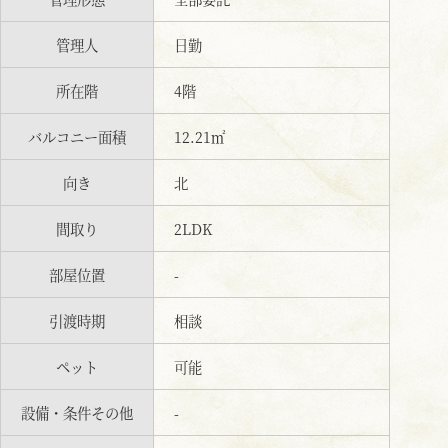
管理人
日勤
所在階
4階
バルコニー面積
12.21㎡
向き
北
間取り
2LDK
部屋位置
-
引渡時期
相談
ペット
可能
設備・条件その他
-