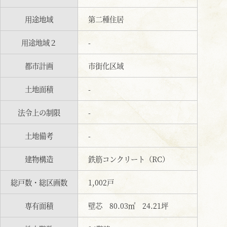
用途地域
第二種住居
用途地域２
-
都市計画
市街化区域
土地面積
-
法令上の制限
-
土地備考
-
建物構造
鉄筋コンクリート（RC）
総戸数・総区画数
1,002戸
専有面積
壁芯 80.03㎡ 24.21坪