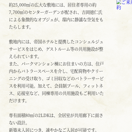
約25,000㎡の広大な敷地には、居住者専用の約
7,700㎡のセンターガーデンが配され、吉岡徳仁氏
による象徴的なオブジェが、邸内に静謐な空気をも
たらします。
敷地内には、帝国ホテルと提携したコンシェルジュ
サービスをはじめ、ゲストルーム等の共用施設が整
えられています。
また、パークマンション棟にお住まいの方は、住戸
内からバトラースペースを介し、宅配荷物やクリー
ニングの受け取り、ゴミ回収などのバトラーサービ
スを利用可能。加えて、会員制プール、フィットネ
ス、応接室など、同棟専用の共用施設もご利用いた
だけます。
専有面積80㎡の2LDKは、全居室が共用廊下に面さ
ない設計。
新築未入居につき、速やかなご入居が可能です。