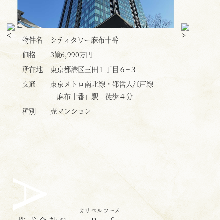
物件名
パークコート麻布十番ザ・タワー 価
物件名
三
格改定されました
価格
4億
価格
3億9,800万円
所在地
東
所在地
東京都港区三田１丁目７−１
線
交通
東
交通
東京メトロ南北線・都営大江戸線
「
「麻布十番」駅 徒歩3分
種別
売
種別
売マンション
カサペルフーメ