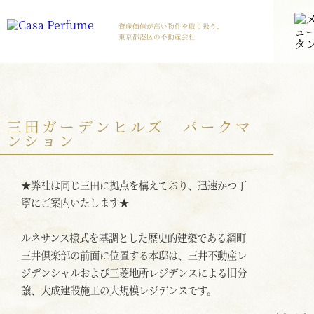
資産価値が高い物件を取り扱う、
東京都港区の不動産会社
三田ガーデンヒルズ パークマ
ンション
★弊社は同じ三田に拠点を構えており、迅速かつ丁
寧にご案内いたします★
ルネサンス様式を基調とした歴史的建築である綱町
三井倶楽部の前面に位置する本邸は、三井不動産レ
ジデンシャルおよび三菱地所レジデンスによる旧分
譲、大成建設施工の大規模レジデンスです。