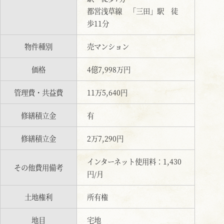
都営浅草線 「三田」駅 徒
歩11分
物件種別
売マンション
価格
4億7,998万円
管理費・共益費
11万5,640円
修繕積立金
有
修繕積立金
2万7,290円
インターネット使用料：1,430
その他費用備考
円/月
土地権利
所有権
地目
宅地