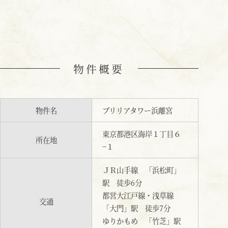
物件概要
物件名
ブリリアタワー浜離宮
東京都港区海岸１丁目６
所在地
−１
ＪＲ山手線 「浜松町」
駅 徒歩6分
都営大江戸線・浅草線
交通
「大門」駅 徒歩7分
ゆりかもめ 「竹芝」駅