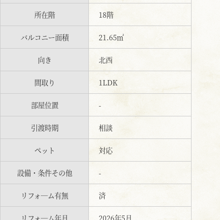
所在階
18階
バルコニー面積
21.65㎡
向き
北西
間取り
1LDK
部屋位置
-
引渡時期
相談
ペット
対応
設備・条件その他
-
リフォ―ム有無
済
リフォ―ム年月
2026年5月