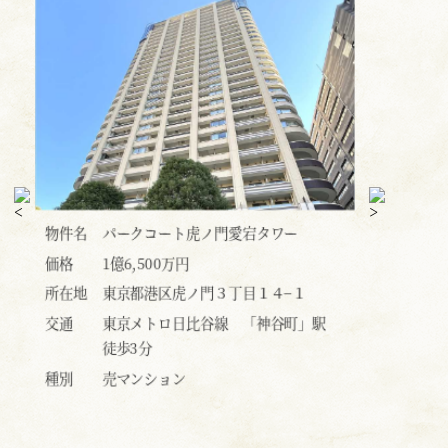
物件名
ベイクレストタワー
物件名
ク
価格
1億5,800万円
価格
1億
所在地
東京都港区港南３丁目９−３３
所在地
東
」駅
交通
ＪＲ山手線 「品川」駅 徒歩15分
交通
Ｊ
種別
売マンション
種別
売