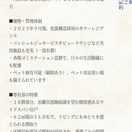
力
■建物・管理体制
・２０２３年９月築、免震構造採用のタワーレジデ
ンス
・コンシェルジュサービスやビューラウンジなど共
用施設も充実（一部有償）
・各階ゴミステーション設置で、日々の生活動線に
も配慮
・ペット飼育可能（細則あり）、ペット用足洗い場
も備えられています
■専有部の特徴
・１８階部分、浜離宮恩賜庭園を望む開放感あるワ
イドスパン住戸
・６２㎡超の１ＬＤＫで、リビングにもゆとりを感
じられる間取り
・床暖房や電気式暖炉が採用され、季節ごとの時間