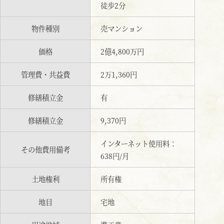
徒歩2分
物件種別
売マンション
価格
2億4,800万円
管理費・共益費
2万1,360円
修繕積立金
有
修繕積立金
9,370円
インターネット使用料：
その他費用備考
638円/月
土地権利
所有権
地目
宅地