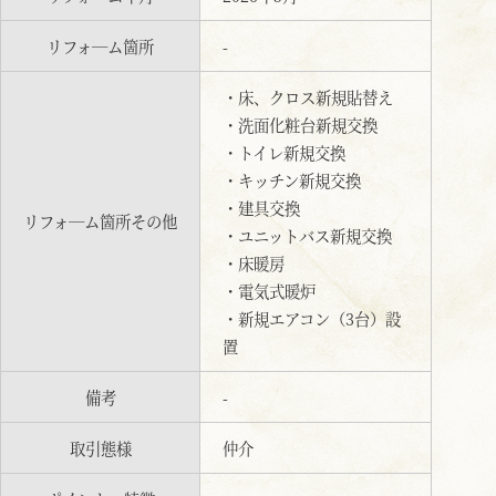
リフォ―ム箇所
-
・床、クロス新規貼替え
・洗面化粧台新規交換
・トイレ新規交換
・キッチン新規交換
・建具交換
リフォ―ム箇所その他
・ユニットバス新規交換
・床暖房
・電気式暖炉
・新規エアコン（3台）設
置
備考
-
取引態様
仲介