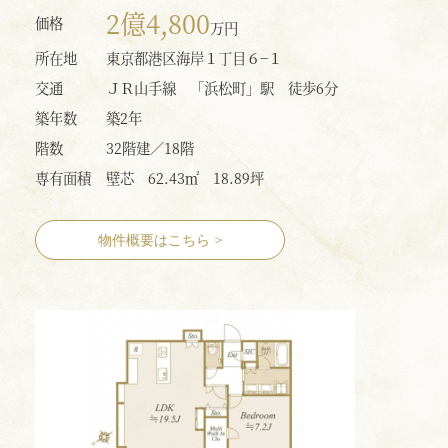
2億4,800
価格
万円
所在地
東京都港区海岸１丁目６−１
交通
ＪＲ山手線 「浜松町」駅 徒歩6分
築年数
築2年
階数
32階建／18階
専有面積
壁芯 62.43㎡ 18.89坪
物件概要はこちら
>