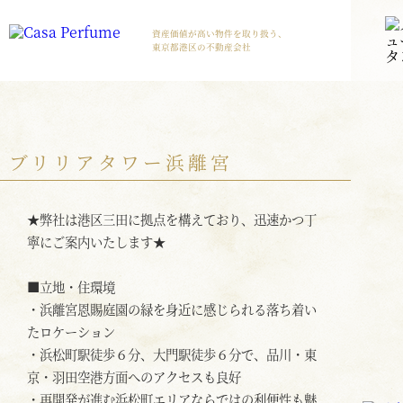
資産価値が高い物件を取り扱う、
東京都港区の不動産会社
ブリリアタワー浜離宮
★弊社は港区三田に拠点を構えており、迅速かつ丁
寧にご案内いたします★
■立地・住環境
・浜離宮恩賜庭園の緑を身近に感じられる落ち着い
たロケーション
・浜松町駅徒歩６分、大門駅徒歩６分で、品川・東
京・羽田空港方面へのアクセスも良好
・再開発が進む浜松町エリアならではの利便性も魅