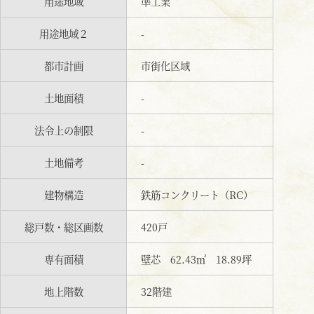
用途地域
準工業
用途地域２
-
都市計画
市街化区域
土地面積
-
法令上の制限
-
土地備考
-
建物構造
鉄筋コンクリート（RC）
総戸数・総区画数
420戸
専有面積
壁芯 62.43㎡ 18.89坪
地上階数
32階建