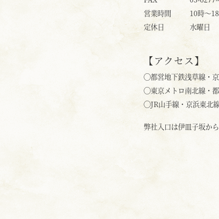
営業時間
10時〜1
定休日
水曜日
【アクセス】
◯
都営地下鉄浅草線・京
◯
東京メトロ南北線・都
◯
JR山手線・京浜東北
弊社入口は伊皿子坂から