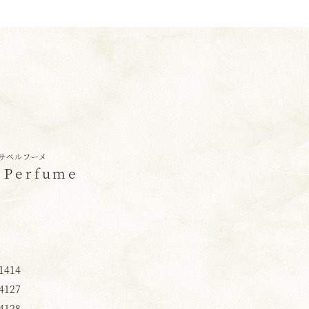
サペルフーメ
 Perfume
1414
4127
4128